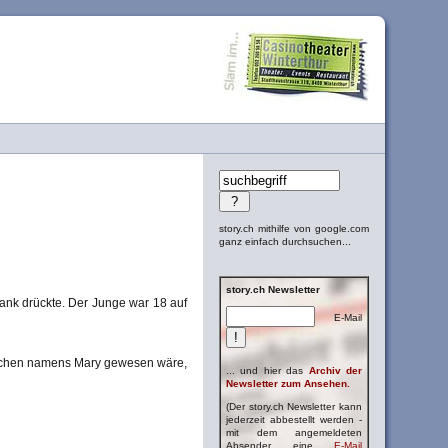
story.ch mithilfe von google.com
ganz einfach durchsuchen...
story.ch Newsletter
bank drückte. Der Junge war 18 auf
E-Mail
ädchen namens Mary gewesen wäre,
... und hier das
Archiv der
Newsletter zum Ansehen.
(Der story.ch Newsletter kann
jederzeit abbestellt werden -
mit dem angemeldeten
Absender eine
E-Mail