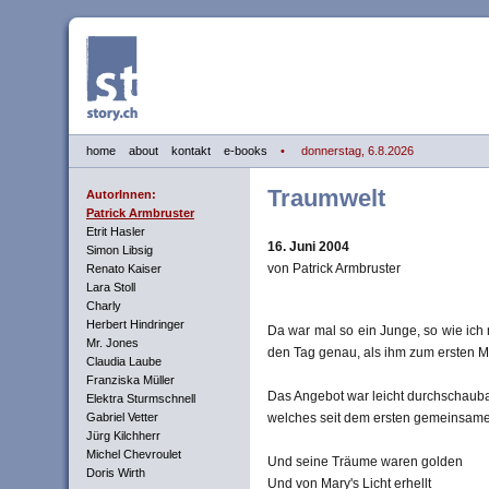
home
about
kontakt
e-books
• donnerstag, 6.8.2026
Traumwelt
AutorInnen:
Patrick Armbruster
Etrit Hasler
16. Juni 2004
Simon Libsig
von Patrick Armbruster
Renato Kaiser
Lara Stoll
Charly
Herbert Hindringer
Da war mal so ein Junge, so wie ich 
Mr. Jones
den Tag genau, als ihm zum ersten M
Claudia Laube
Franziska Müller
Das Angebot war leicht durchschaub
Elektra Sturmschnell
Gabriel Vetter
welches seit dem ersten gemeinsamen
Jürg Kilchherr
Michel Chevroulet
Und seine Träume waren golden
Doris Wirth
Und von Mary's Licht erhellt