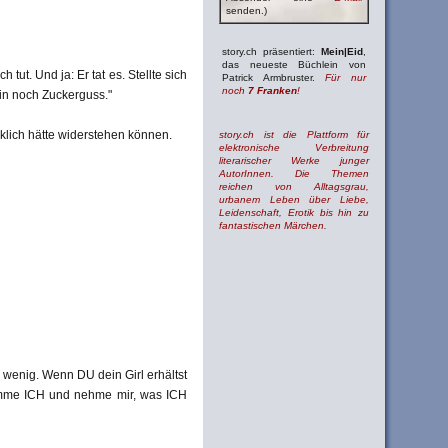
senden.)
story.ch präsentiert:
Mein|Eid
,
das neueste Büchlein von
ut. Und ja: Er tat es. Stellte sich
Patrick Armbruster.
Für nur
noch
7 Franken
!
ein noch Zuckerguss."
rklich hätte widerstehen können.
story.ch ist die Plattform für
elektronische Verbreitung
literarischer Werke junger
AutorInnen. Die Themen
reichen von Alltagsgrau,
urbanem Leben über Liebe,
Leidenschaft, Erotik bis hin zu
fantastischen Märchen.
ur wenig. Wenn DU dein Girl erhältst
komme ICH und nehme mir, was ICH