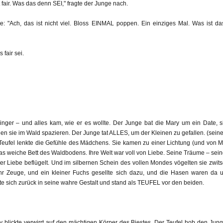
st fair. Was das denn SEI," fragte der Junge nach.
se: "Ach, das ist nicht viel. Bloss EINMAL poppen. Ein einziges Mal. Was ist 
fair sei.
inger – und alles kam, wie er es wollte. Der Junge bat die Mary um ein Date, 
 sie im Wald spazieren. Der Junge tat ALLES, um der Kleinen zu gefallen. (seine 
 Teufel lenkte die Gefühle des Mädchens. Sie kamen zu einer Lichtung (und von Mary
as weiche Bett des Waldbodens. Ihre Welt war voll von Liebe. Seine Träume – sein
 der Liebe beflügelt. Und im silbernen Schein des vollen Mondes vögelten sie zw
ihr Zeuge, und ein kleiner Fuchs gesellte sich dazu, und die Hasen waren da u
 sich zurück in seine wahre Gestalt und stand als TEUFEL vor den beiden.
 blickte verwirrt auf den mächtigen Körper des Biestes. Der Teufel hob den Jungen