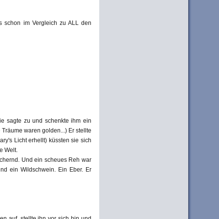
das schon im Vergleich zu ALL den
sie sagte zu und schenkte ihm ein
Träume waren golden...) Er stellte
's Licht erhellt) küssten sie sich
e Welt.
itschernd. Und ein scheues Reh war
nd ein Wildschwein. Ein Eber. Er
 auf, stellte ihn vor sich hin und