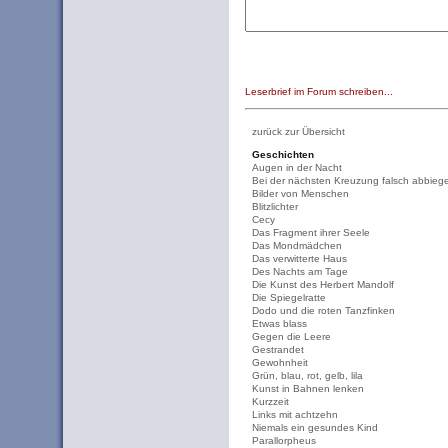
Leserbrief im Forum schreiben...
zurück zur Übersicht
Geschichten
Augen in der Nacht
Bei der nächsten Kreuzung falsch abbieg
Bilder von Menschen
Blitzlichter
Cecy
Das Fragment ihrer Seele
Das Mondmädchen
Das verwitterte Haus
Des Nachts am Tage
Die Kunst des Herbert Mandolf
Die Spiegelratte
Dodo und die roten Tanzfinken
Etwas blass
Gegen die Leere
Gestrandet
Gewohnheit
Grün, blau, rot, gelb, lila
Kunst in Bahnen lenken
Kurzzeit
Links mit achtzehn
Niemals ein gesundes Kind
Parallorpheus