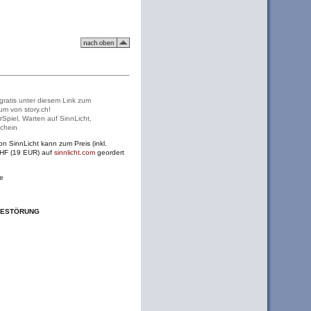
 gratis unter diesem Link zum
um von story.ch!
rSpiel, Warten auf SinnLicht,
chein
n SinnLicht kann zum Preis (inkl.
CHF (19 EUR) auf
sinnlicht.com
geordert
le
UHESTÖRUNG