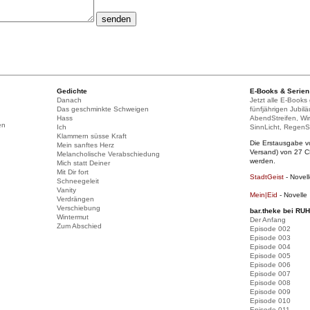
Gedichte
E-Books & Serien
Danach
Jetzt alle E-Books
Das geschminkte Schweigen
fünfjährigen Jubilä
Hass
AbendStreifen, Wir
en
Ich
SinnLicht, RegenS
Klammern süsse Kraft
Die Erstausgabe vo
Mein sanftes Herz
Versand) von 27 
Melancholische Verabschiedung
werden.
Mich statt Deiner
Mit Dir fort
StadtGeist
- Novel
Schneegeleit
Vanity
Mein|Eid
- Novelle
Verdrängen
Verschiebung
bar.theke bei R
Wintermut
Der Anfang
Zum Abschied
Episode 002
Episode 003
Episode 004
Episode 005
Episode 006
Episode 007
Episode 008
Episode 009
Episode 010
Episode 011