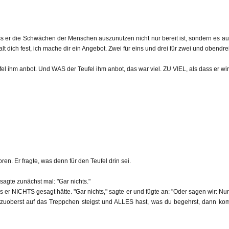
ss er die Schwächen der Menschen auszunutzen nicht nur bereit ist, sondern es auch t
alt dich fest, ich mache dir ein Angebot. Zwei für eins und drei für zwei und obendr
fel ihm anbot. Und WAS der Teufel ihm anbot, das war viel. ZU VIEL, als dass er wi
n. Er fragte, was denn für den Teufel drin sei.
, sagte zunächst mal: "Gar nichts."
ass er NICHTS gesagt hätte. "Gar nichts," sagte er und fügte an: "Oder sagen wir: N
u zuoberst auf das Treppchen steigst und ALLES hast, was du begehrst, dann 