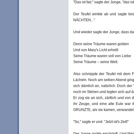
"Das ist fair," sagte der Junge, "das i
Der Teufel winkte ab und sagte lei
NÄCHTEN..."
Und wieder sagte der Junge, dass das 
Denn seine Träume waren golden
Und von Mary's Licht erhellt
Seine Träume waren voll von Liebe
Seine Träume – seine Welt.
Also schnippte der Teufel mit dem F
Lächeln. Noch am selben Abend gingen
sich dämlich an, natürlich. Doch der
noch im Stehen und legten sich auf d
Er zog sie an sich, zärtlich und von
ihr Zeuge, und eine alte Eule war 
GRUNZTE, als sie kamen, verwandelte
"So," sagte er und: "Jetzt ist's Zeit!"
Der Junge nickte erschöpft. Und Mary