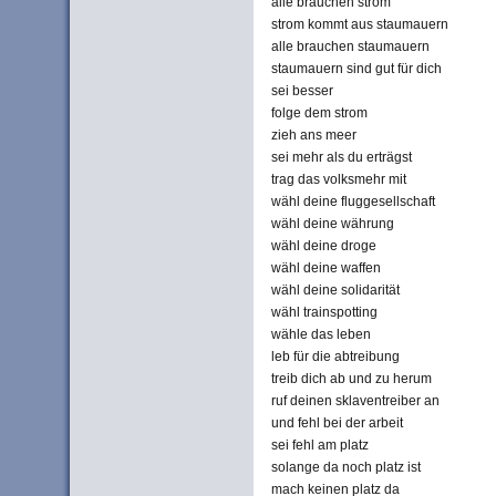
alle brauchen strom
strom kommt aus staumauern
alle brauchen staumauern
staumauern sind gut für dich
sei besser
folge dem strom
zieh ans meer
sei mehr als du erträgst
trag das volksmehr mit
wähl deine fluggesellschaft
wähl deine währung
wähl deine droge
wähl deine waffen
wähl deine solidarität
wähl trainspotting
wähle das leben
leb für die abtreibung
treib dich ab und zu herum
ruf deinen sklaventreiber an
und fehl bei der arbeit
sei fehl am platz
solange da noch platz ist
mach keinen platz da