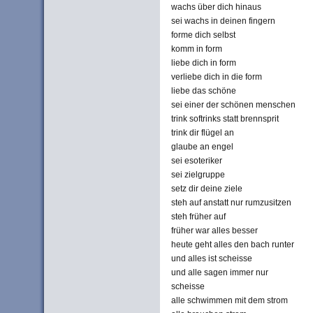
wachs über dich hinaus
sei wachs in deinen fingern
forme dich selbst
komm in form
liebe dich in form
verliebe dich in die form
liebe das schöne
sei einer der schönen menschen
trink softrinks statt brennsprit
trink dir flügel an
glaube an engel
sei esoteriker
sei zielgruppe
setz dir deine ziele
steh auf anstatt nur rumzusitzen
steh früher auf
früher war alles besser
heute geht alles den bach runter
und alles ist scheisse
und alle sagen immer nur
scheisse
alle schwimmen mit dem strom