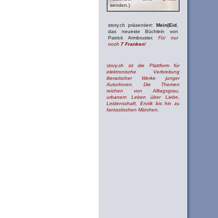
senden.)
story.ch präsentiert:
Mein|Eid
,
das neueste Büchlein von
Patrick Armbruster.
Für nur
noch
7 Franken
!
story.ch ist die Plattform für
elektronische Verbreitung
literarischer Werke junger
AutorInnen. Die Themen
reichen von Alltagsgrau,
urbanem Leben über Liebe,
Leidenschaft, Erotik bis hin zu
fantastischen Märchen.