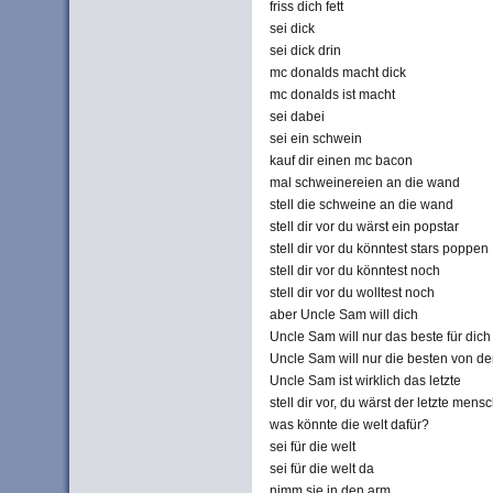
friss dich fett
sei dick
sei dick drin
mc donalds macht dick
mc donalds ist macht
sei dabei
sei ein schwein
kauf dir einen mc bacon
mal schweinereien an die wand
stell die schweine an die wand
stell dir vor du wärst ein popstar
stell dir vor du könntest stars poppen
stell dir vor du könntest noch
stell dir vor du wolltest noch
aber Uncle Sam will dich
Uncle Sam will nur das beste für dich
Uncle Sam will nur die besten von d
Uncle Sam ist wirklich das letzte
stell dir vor, du wärst der letzte mens
was könnte die welt dafür?
sei für die welt
sei für die welt da
nimm sie in den arm