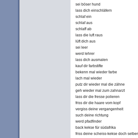
sei böser hund
lass dich einschläfern
schlaf ein
schlaf aus
schlaff ab
lass die luft raus
lüft dich aus
sei leer
werd lehrer
lass dich ausmalen
kauf dir farbstifte
bekenn mal wieder farbe
lach mal wieder
putz dir wieder mal die zähne
geh wieder mal zum zahnarzt
lass dir die fresse polieren
friss dir die haare vom kopf
vergiss deine vergangenheit
such deine richtung
werd pfadfinder
back kekse für südafrika
friss deine scheiss-kekse doch selber