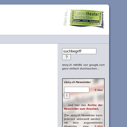
story.ch mithilfe von google.com
ganz einfach durchsuchen...
story.ch Newsletter
E-Mail
... und hier das
Archiv der
Newsletter zum Ansehen.
(Der story.ch Newsletter kann
jederzeit abbestellt werden -
mit dem angemeldeten
Absender eine
E-Mail