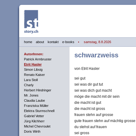
home
about
kontakt
e-books
• samstag, 8.8.2026
schwarzweiss
AutorInnen:
Patrick Armbruster
Etrit Hasler
von Etrit Hasler
Simon Libsig
Renato Kaiser
sei gut
Lara Stoll
sei was dir gut tut
Charly
Herbert Hindringer
sei was dich gut macht
Mr. Jones
möge die macht mit dir sein
Claudia Laube
die macht ist gut
Franziska Müller
die macht ist gross
Elektra Sturmschnell
frauen stehn auf grosse
Gabriel Vetter
gute frauen stehn auf mächtig grosse
Jürg Kilchherr
Michel Chevroulet
du stehst auf frauen
Doris Wirth
sei gross