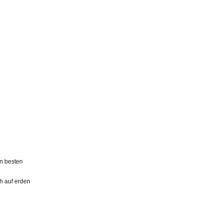
en besten
ch auf erden