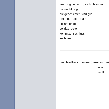
lies ihr gutenacht geschichten vor
die nacht ist gut
die geschichten sind gut
ende gut, alles gut?
sei am ende
sei das letzte
komm zum schluss
sei böse
dein feedback zum text (direkt an die/
name
e-mail