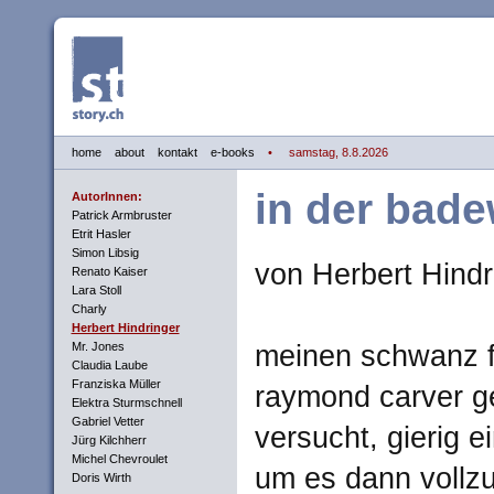
home
about
kontakt
e-books
• samstag, 8.8.2026
in der bad
AutorInnen:
Patrick Armbruster
Etrit Hasler
Simon Libsig
von Herbert Hindr
Renato Kaiser
Lara Stoll
Charly
Herbert Hindringer
Mr. Jones
meinen schwanz fo
Claudia Laube
Franziska Müller
raymond carver g
Elektra Sturmschnell
Gabriel Vetter
versucht, gierig e
Jürg Kilchherr
Michel Chevroulet
um es dann vollz
Doris Wirth