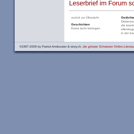
Leserbrief im Forum sc
zurück zur Übersicht
Gedicht
Distanzs
Geschichten
die krank
Keine lacht betrogen
ellenbog
in der b
©1997-2009 by Patrick Armbruster & story.ch,
die grösste Schweizer Online-Literatu