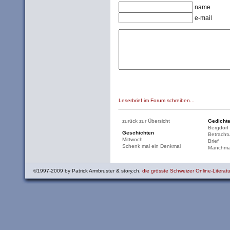
name
e-mail
Leserbrief im Forum schreiben...
zurück zur Übersicht
Gedicht
Bergdorf
Geschichten
Betracht
Mittwoch
Brief
Schenk mal ein Denkmal
Manchma
©1997-2009 by Patrick Armbruster & story.ch,
die grösste Schweizer Online-Literatu