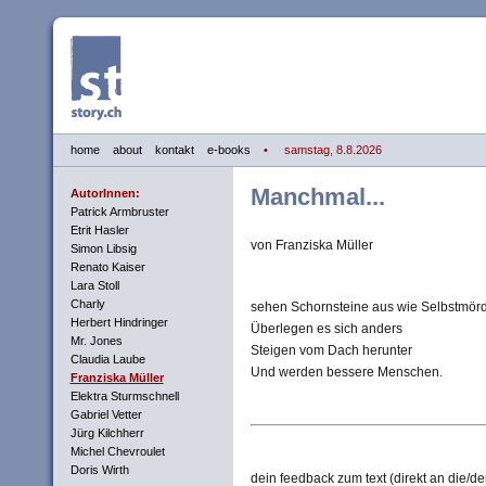
home
about
kontakt
e-books
• samstag, 8.8.2026
Manchmal...
AutorInnen:
Patrick Armbruster
Etrit Hasler
von Franziska Müller
Simon Libsig
Renato Kaiser
Lara Stoll
Charly
sehen Schornsteine aus wie Selbstmör
Herbert Hindringer
Überlegen es sich anders
Mr. Jones
Steigen vom Dach herunter
Claudia Laube
Und werden bessere Menschen.
Franziska Müller
Elektra Sturmschnell
Gabriel Vetter
Jürg Kilchherr
Michel Chevroulet
Doris Wirth
dein feedback zum text (direkt an die/de