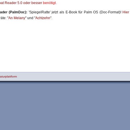
at Reader 5.0 oder besser
benötigt.
ader (PalmDoc):
'SpiegelRatte' jetzt als E-Book für Palm OS (Doc-Format)!
Hier
äte: "
An Melany
" und "
Achtzehn
".
aturplattform