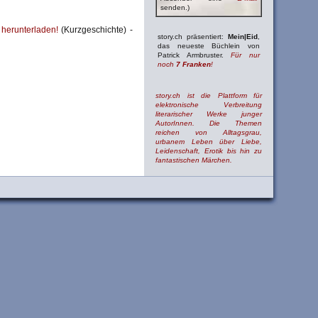
senden.)
 herunterladen!
(Kurzgeschichte) -
story.ch präsentiert:
Mein|Eid
,
das neueste Büchlein von
Patrick Armbruster.
Für nur
noch
7 Franken
!
story.ch ist die Plattform für
elektronische Verbreitung
literarischer Werke junger
AutorInnen. Die Themen
reichen von Alltagsgrau,
urbanem Leben über Liebe,
Leidenschaft, Erotik bis hin zu
fantastischen Märchen.