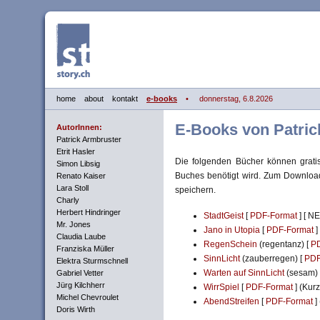
home
about
kontakt
e-books
• donnerstag, 6.8.2026
E-Books von Patric
AutorInnen:
Patrick Armbruster
Etrit Hasler
Die folgenden Bücher können grati
Simon Libsig
Buches benötigt wird. Zum Downloade
Renato Kaiser
Lara Stoll
speichern.
Charly
Herbert Hindringer
StadtGeist
[
PDF-Format
] [ NE
Mr. Jones
Jano in Utopia
[
PDF-Format
]
Claudia Laube
RegenSchein
(regentanz) [
P
Franziska Müller
SinnLicht
(zauberregen) [
PDF
Elektra Sturmschnell
Warten auf SinnLicht
(sesam) 
Gabriel Vetter
Jürg Kilchherr
WirrSpiel
[
PDF-Format
] (Kur
Michel Chevroulet
AbendStreifen
[
PDF-Format
]
Doris Wirth