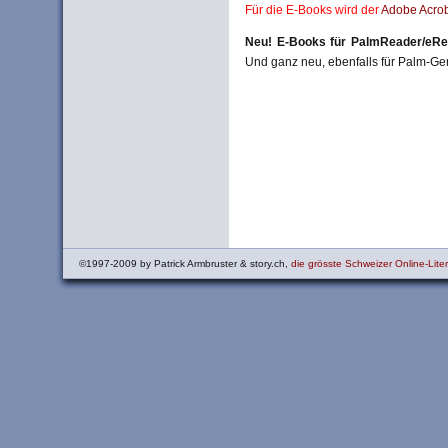
Für die E-Books wird der
Adobe Acrob
Neu! E-Books für PalmReader/eRe
Und ganz neu, ebenfalls für Palm-Ger
©1997-2009 by Patrick Armbruster & story.ch,
die grösste Schweizer Online-Liter