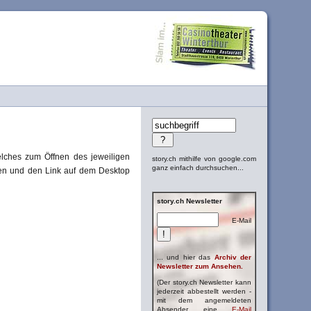
lches zum Öffnen des jeweiligen
story.ch mithilfe von google.com
ganz einfach durchsuchen...
cken und den Link auf dem Desktop
story.ch Newsletter
E-Mail
... und hier das
Archiv der
Newsletter zum Ansehen.
(Der story.ch Newsletter kann
jederzeit abbestellt werden -
mit dem angemeldeten
Absender eine
E-Mail